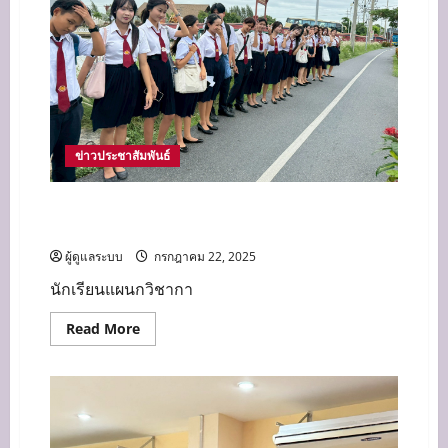
เกียรติ
บัตร
รางวัล
พาน
ไหว้
ครู
ประจำ
ปี
2568
ข่าวประชาสัมพันธ์
นักเรียนแผนกวิชาการโรงแรม ศึกษาดูงานนอก
สถานที่ เสริมสร้างความรู้ศิลปวัฒนธรรมไทย
ผู้ดูแลระบบ
กรกฎาคม 22, 2025
นักเรียนแผนกวิชากา
Read
Read More
more
about
นักเรียน
แผนก
วิชาการ
โรงแรม
ศึกษา
ดู