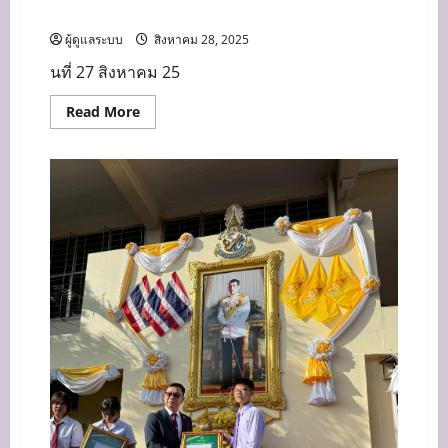
การปฐมพยาบาลเบื้องต้นผู้ป่วยฉุกเฉิน
ผู้ดูแลระบบ
สิงหาคม 28, 2025
นที่ 27 สิงหาคม 25
Read
Read More
more
about
อบรม
เชิง
ปฏิบัติ
การ
เสริม
ทักษะ
การ
เฝ้า
ระวัง
และ
การ
ปฐมพยาบาล
เบื้อง
ต้น
ผู้
ป่วย
ฉุกเฉิน