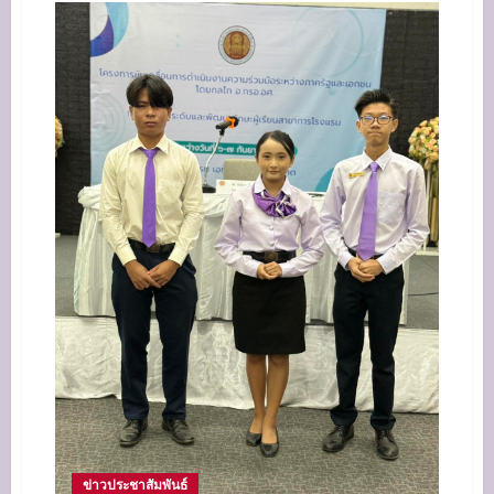
แผนก
วิชาการ
โรงแรม
เข้า
ร่วม
โครงการ
อบรม
ยก
ระดับ
การ
จัด
ทำ
แผนการ
จัดการ
เรียน
รู้
สำหรับ
ครู
ผู้
สอน
ภาย
ใต้
โครงการ
ทวิ
ศึกษา
ข่าวประชาสัมพันธ์