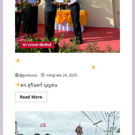
ข่าวประชาสัมพันธ์
ดร.สุรินทร์ บุญสนอง เป็นประธานมอบเกียรติ
บัตรรางวัลพานไหว้ครู ประจำปี 2568
ผู้ดูแลระบบ
กรกฎาคม 24, 2025
ดร.สุรินทร์ บุญสน
Read
Read More
more
about
ดร.สุรินทร์
บุญ
สนอง
เป็น
ประธาน
มอบ