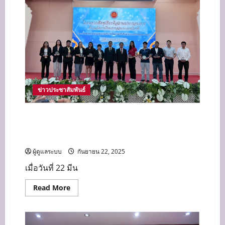
พัฒนา
ศักยภาพ
ครู
และ
บุคลากร
ทางการ
ศึกษา
ข่าวประชาสัมพันธ์
วิทยาลัยเทคนิคสมุทรปราการ ได้จัดโครงการเชิดชู
เกียรติสถานประกอบการ และยกย่องครูฝึก ครูพี่
เลี้ยงในสถานประกอบการ
ผู้ดูแลระบบ
กันยายน 22, 2025
เมื่อวันที่ 22 มีน
Read
Read More
more
about
วิทยาลัย
เทคนิค
สมุทรปราการ