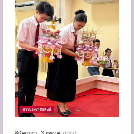
งาน
นอก
สถาน
ที่
เสริม
สร้าง
ความ
รู้
ศิลป
วัฒนธรรม
ไทย
ข่าวประชาสัมพันธ์
กิจกรรมไหว้ครูประจำปี 2568
ผู้ดูแลระบบ
กรกฎาคม 17, 2025