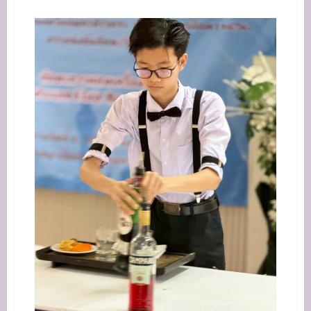
about
สวัสดี
ปี
ใหม่
2569