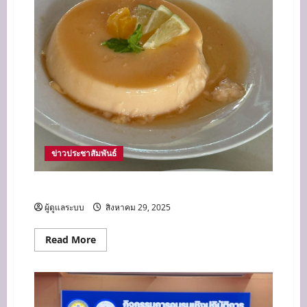
รัฐ
และ
เอกชน
โดย
กลไก
อ.กรอ.อศ.
ข่าวประชาสัมพันธ์
กิจกรรมการเรียนการสอน ปวช.1
ผู้ดูแลระบบ
สิงหาคม 29, 2025
Read
Read More
more
about
กิจกรรม
การ
เรียน
การ
สอน