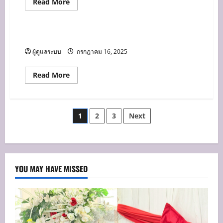
Read
Read More
more
ข่าวประชาสัมพันธ์
about
การ
เรียน
รู้
บรรยากาศการเรียน ที่สุขที่สุด
คือ
การ
ผู้ดูแลระบบ
กรกฎาคม 16, 2025
พัฒนา
ตัว
เอง
Read
Read More
more
about
บรรยากาศ
การ
เรียน
Posts
1
2
3
Next
ที่
สุข
ที่สุด
pagination
YOU MAY HAVE MISSED