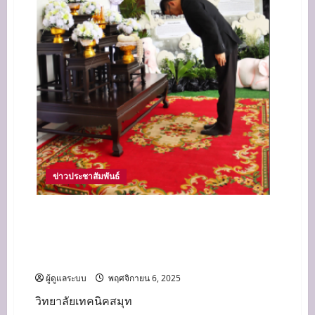
ข่าวประชาสัมพันธ์
วิทยาลัยเทคนิคสมุทรปราการ ร่วมแสดงความ
อาลัยและถวายพระเกียรติแด่ “สมเด็จพระนางเจ้าสิ
ริกิติ์ พระบรมราชินีนาถ พระบรมราชชนนีพันปี
หลวง”
ผู้ดูแลระบบ
พฤศจิกายน 6, 2025
วิทยาลัยเทคนิคสมุท