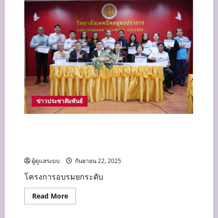
ได้
จัด
โครงการ
เชิดชู
เกียรติ
สถาน
ประกอบ
การ
และ
ยกย่อง
ครู
ฝึก
ครู
พี่
เลี้ยง
ข่าวประชาสัมพันธ์
ใน
สถาน
ประกอบ
หัวหน้าแผนกวิชาการโรงแรม เข้าร่วมโครงการ
การ
อบรมยกระดับการจัดทำแผนการจัดการเรียนรู้
สำหรับครูผู้สอน ภายใต้โครงการทวิศึกษา
ผู้ดูแลระบบ
กันยายน 22, 2025
โครงการอบรมยกระดับ
Read
Read More
more
about
หัวหน้า