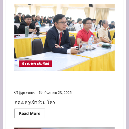
หัวหน้า
แผนก
วิชาการ
โรงแรม
นำ
นักเรียน
ปวช.2
เข้า
รับ
ฟัง
เตรียม
ความ
พร้อม
ด้าน
ความ
รู้
ข่าวประชาสัมพันธ์
และ
ทักษะ
สำหรับ
โครงการพัฒนาศักยภาพครูและบุคลากรทางการ
การ
ฝึกงาน
ศึกษา
ฝึก
อาชีพ
ผู้ดูแลระบบ
กันยายน 23, 2025
คณะครูเข้าร่วม โคร
Read
Read More
more
about
โครงการ