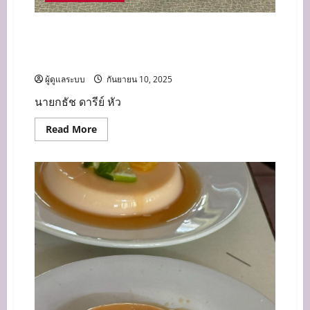
แผนกวิชาการโรงแรม เข้าร่วม โครงการขับเคลื่อน
การดำเนินงานความร่วมมือระหว่างภาครัฐและ
เอกชน โดยกลไก อ.กรอ.อศ.
ผู้ดูแลระบบ
กันยายน 10, 2025
นายกธัช ดารีย์ หัว
Read
Read More
more
about
แผนก
วิชาการ
โรงแรม
เข้า
ร่วม
โครงการ
ขับ
เคลื่อน
การ
ดำเนิน
งาน
ความ
ร่วม
มือ
ระหว่าง
ภาค