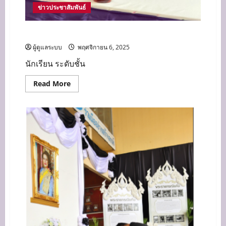
ข่าวประชาสัมพันธ์
นายณิชพน เสตกรณุกูล ได้รับรางวัลชนะเลิศ
ผู้ดูแลระบบ
พฤศจิกายน 6, 2025
นักเรียน ระดับชั้น
Read
Read More
more
about
นาย
ณิช
พน
เส
ตก
รณุ
กูล
ได้
รับ
รางวัล
ชนะ
เลิศ