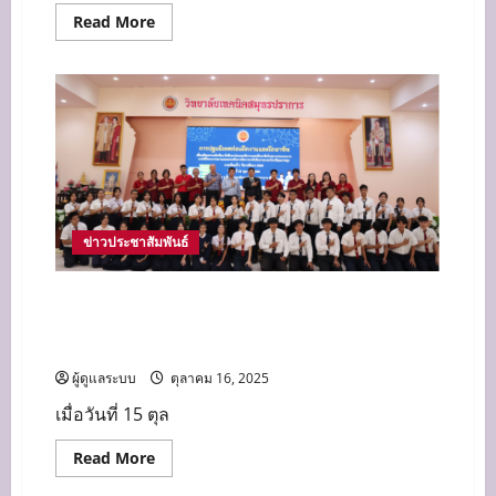
Read
Read More
more
about
วิทยาลัย
เทคนิค
สมุทรปราการ
ร่วม
แสดง
ความ
อาลัย
และ
ถวาย
พระ
เกียรติ
แด่
ข่าวประชาสัมพันธ์
“สมเด็จ
พระนาง
เจ้า
หัวหน้าแผนกวิชาการโรงแรม นำนักเรียน ปวช.2
สิ
ริกิ
เข้ารับฟัง เตรียมความพร้อมด้านความรู้และทักษะ
ติ์
สำหรับการฝึกงาน ฝึกอาชีพ
พระบรม
ราชินีนาถ
พระบรม
ผู้ดูแลระบบ
ตุลาคม 16, 2025
ราช
ชนนี
เมื่อวันที่ 15 ตุล
พันปี
หลวง”
Read
Read More
more
about